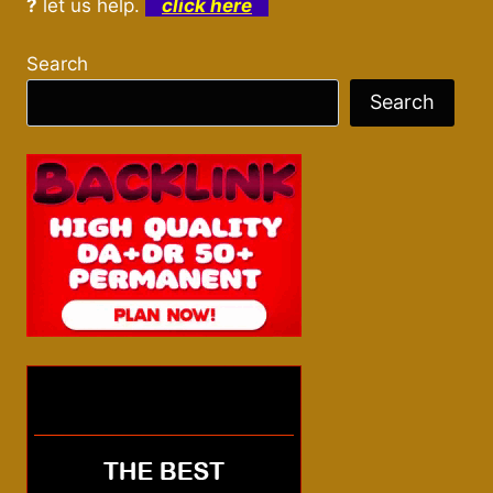
?
let us help.
click here
Search
Search