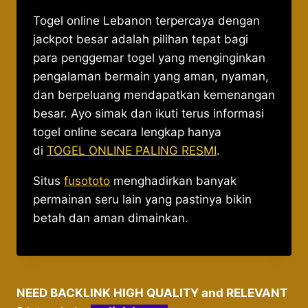
Togel online Lebanon terpercaya dengan
jackpot besar adalah pilihan tepat bagi
para penggemar togel yang menginginkan
pengalaman bermain yang aman, nyaman,
dan berpeluang mendapatkan kemenangan
besar. Ayo simak dan ikuti terus informasi
togel online secara lengkap hanya
di
TOGEL ONLINE PALING RESMI
.
Situs
fusototo
menghadirkan banyak
permainan seru lain yang pastinya bikin
betah dan aman dimainkan.
NEED BACKLINK HIGH QUALITY and RELEVANT