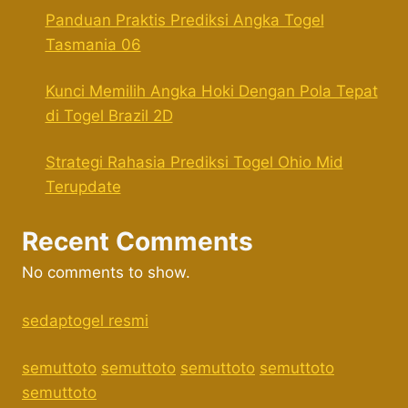
Panduan Praktis Prediksi Angka Togel
Tasmania 06
Kunci Memilih Angka Hoki Dengan Pola Tepat
di Togel Brazil 2D
Strategi Rahasia Prediksi Togel Ohio Mid
Terupdate
Recent Comments
No comments to show.
sedaptogel resmi
semuttoto
semuttoto
semuttoto
semuttoto
semuttoto