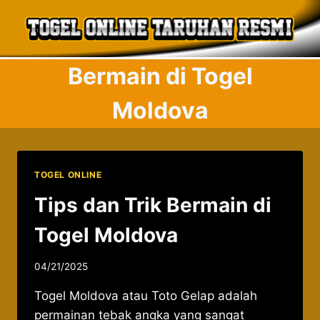
Skip
to
content
Bermain di Togel
Moldova
TOGEL ONLINE
Tips dan Trik Bermain di
Togel Moldova
By
04/21/2025
admin037521
Togel Moldova atau Toto Gelap adalah
permainan tebak angka yang sangat