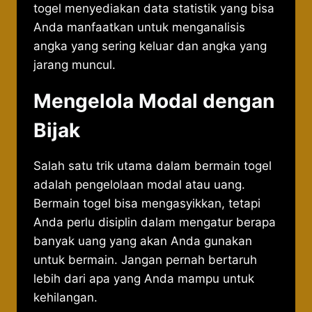
togel menyediakan data statistik yang bisa
Anda manfaatkan untuk menganalisis
angka yang sering keluar dan angka yang
jarang muncul.
Mengelola Modal dengan
Bijak
Salah satu trik utama dalam bermain togel
adalah pengelolaan modal atau uang.
Bermain togel bisa mengasyikkan, tetapi
Anda perlu disiplin dalam mengatur berapa
banyak uang yang akan Anda gunakan
untuk bermain. Jangan pernah bertaruh
lebih dari apa yang Anda mampu untuk
kehilangan.