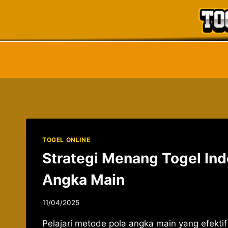
Skip
to
content
TOGEL ONLINE
Strategi Menang Togel In
Angka Main
By
11/04/2025
admin037521
Pelajari metode pola angka main yang efekt