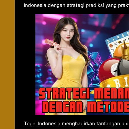
Indonesia dengan strategi prediksi yang prakt
Togel Indonesia menghadirkan tantangan un