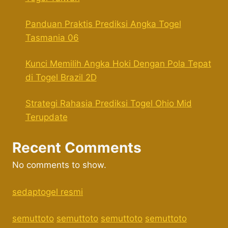
Panduan Praktis Prediksi Angka Togel
Tasmania 06
Kunci Memilih Angka Hoki Dengan Pola Tepat
di Togel Brazil 2D
Strategi Rahasia Prediksi Togel Ohio Mid
Terupdate
Recent Comments
No comments to show.
sedaptogel resmi
semuttoto
semuttoto
semuttoto
semuttoto