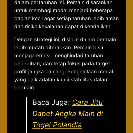
dalam pertaruhan ini. Pemain disarankan
untuk membagi modal menjadi beberapa
bagian kecil agar setiap taruhan lebih aman
dan risiko kekalahan dapat dikendalikan.
Dengan strategi ini, disiplin dalam bermain
lebih mudah diterapkan. Pemain bisa
menjaga emosi, menghindari taruhan
berlebihan, dan tetap fokus pada target
profit jangka panjang. Pengelolaan modal
yang baik adalah kunci stabilitas dalam
bermain.
Baca Juga:
Cara Jitu
Dapet Angka Main di
Togel Polandia