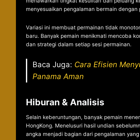
menawarkan tingkat kesulitan dan peluang 
menyesuaikan pengalaman bermain dengan p
Variasi ini membuat permainan tidak monoto
baru. Banyak pemain menikmati mencoba k
dan strategi dalam setiap sesi permainan.
Baca Juga:
Cara Efisien Meny
Panama Aman
Hiburan & Analisis
Selain keberuntungan, banyak pemain menem
HongKong. Menelusuri hasil undian sebelum
angka menjadi bagian dari pengalaman yang