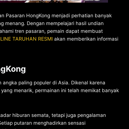
kan Pasaran HongKong menjadi perhatian banyak
ng menang. Dengan mempelajari hasil undian
ahami tren pasaran, pemain dapat membuat
LINE TARUHAN RESMI
akan memberikan informasi
ngKong
angka paling populer di Asia. Dikenal karena
 yang menarik, permainan ini telah memikat banyak
adar hiburan semata, tetapi juga pengalaman
Setiap putaran menghadirkan sensasi