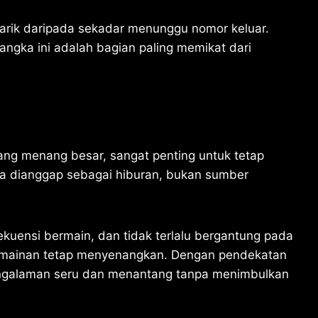
narik daripada sekadar menunggu nomor keluar.
angka ini adalah bagian paling memikat dari
g menang besar, sangat penting untuk tetap
nya dianggap sebagai hiburan, bukan sumber
kuensi bermain, dan tidak terlalu bergantung pada
permainan tetap menyenangkan. Dengan pendekatan
engalaman seru dan menantang tanpa menimbulkan