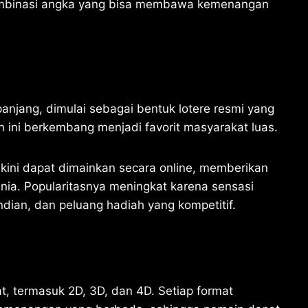
mbinasi angka yang bisa membawa kemenangan
anjang, dimulai sebagai bentuk lotere resmi yang
n ini berkembang menjadi favorit masyarakat luas.
kini dapat dimainkan secara online, memberikan
nia. Popularitasnya meningkat karena sensasi
ian, dan peluang hadiah yang kompetitif.
, termasuk 2D, 3D, dan 4D. Setiap format