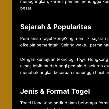
menegangkan, karena pemain menunggu ko
besar.
Sejarah & Popularitas
Permainan togel HongKong memiliki sejarah p
dikelola pemerintah. Seiring waktu, permaina
Dengan kemajuan teknologi, togel HongKong 
akses lebih mudah bagi pemain di seluruh du
menebak angka, keseruan menunggu hasil und
Jenis & Format Togel
Togel HongKong hadir dalam beberapa format