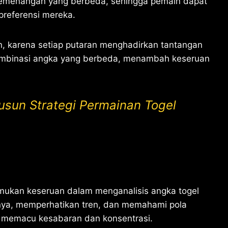
kemenangan yang berbeda, sehingga pemain dapat
referensi mereka.
n, karena setiap putaran menghadirkan tantangan
ombinasi angka yang berbeda, menambah keseruan
usun Strategi Permainan Togel
ukan keseruan dalam menganalisis angka togel
nya, memperhatikan tren, dan memahami pola
 memacu kesabaran dan konsentrasi.