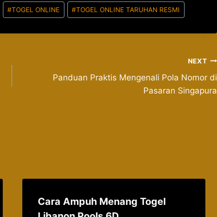
#
TOGEL ONLINE
#
TOGEL ONLINE TARUHAN RESMI
NEXT
Panduan Praktis Mengenali Pola Nomor di
Pasaran Singapura
Cara Ampuh Menang Togel
Libanon Pools 6D