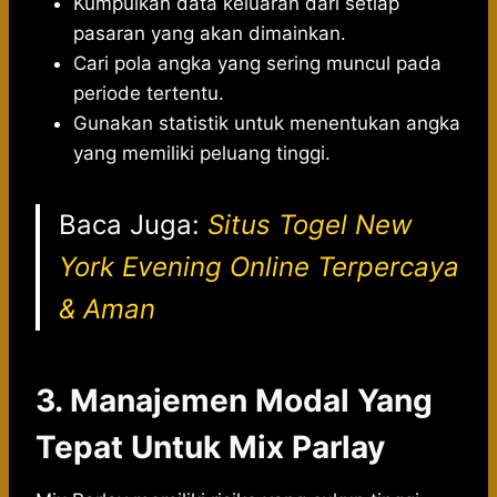
Kumpulkan data keluaran dari setiap
pasaran yang akan dimainkan.
Cari pola angka yang sering muncul pada
periode tertentu.
Gunakan statistik untuk menentukan angka
yang memiliki peluang tinggi.
Baca Juga:
Situs Togel New
York Evening Online Terpercaya
& Aman
3. Manajemen Modal Yang
Tepat Untuk Mix Parlay