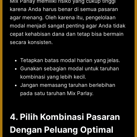
Mix Parlay memiliki risiko yang cukup tinggi
karena Anda harus benar di semua pasaran
agar menang. Oleh karena itu, pengelolaan
modal menjadi sangat penting agar Anda tidak
cepat kehabisan dana dan tetap bisa bermain
secara konsisten.
Tetapkan batas modal harian yang jelas.
Gunakan sebagian modal untuk taruhan
kombinasi yang lebih kecil.
Jangan memasang taruhan berlebihan
pada satu taruhan Mix Parlay.
4. Pilih Kombinasi Pasaran
Dengan Peluang Optimal