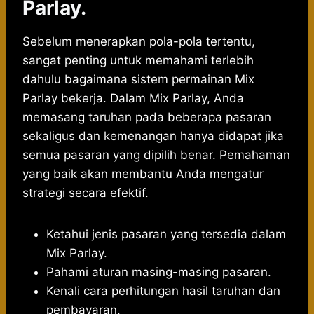
Parlay.
Sebelum menerapkan pola-pola tertentu,
sangat penting untuk memahami terlebih
dahulu bagaimana sistem permainan Mix
Parlay bekerja. Dalam Mix Parlay, Anda
memasang taruhan pada beberapa pasaran
sekaligus dan kemenangan hanya didapat jika
semua pasaran yang dipilih benar. Pemahaman
yang baik akan membantu Anda mengatur
strategi secara efektif.
Ketahui jenis pasaran yang tersedia dalam
Mix Parlay.
Pahami aturan masing-masing pasaran.
Kenali cara perhitungan hasil taruhan dan
pembayaran.